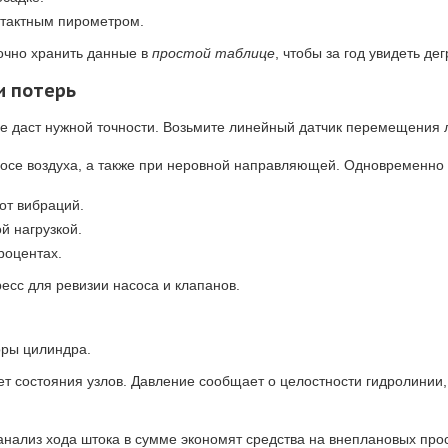
нтактным пирометром.
очно хранить данные в
простой таблице
, чтобы за год увидеть де
и потерь
е даст нужной точности. Возьмите линейный датчик перемещения 
сосе воздуха, а также при неровной направляющей. Одновременно р
 от вибраций.
й нагрузкой.
роцентах.
есс для ревизии насоса и клапанов.
оры цилиндра.
т состояния узлов. Давление сообщает о целостности гидролинии,
анализ хода штока в сумме экономят средства на внеплановых про