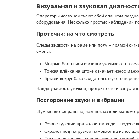
Визуальная и звуковая диагност
Операторы часто замечают сбой слишком поздно. 
оборудования. Несколько простых наблюдений п
Протечки: на что смотреть
Следы жидкости на раме или полу – прямой сигна
смены.
Мокрые болты или фитинги указывают на осл
Тонкая плёнка на штоке означает износ манж
Брызги вокруг бака свидетельствуют о переп
Найдя участок с утечкой, протрите его и запусти
Посторонние звуки и вибрации
Шум меняется раньше, чем показатели манометро
Резкое гудение при холостом ходе – подсос в
Скрежет под нагрузкой намекает на износ шл
Пульсация корпуса сопровождается мелкой д