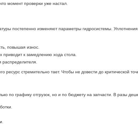
 что момент проверки уже настал.
атуры постепенно изменяют параметры гидросистемы. Уплотнения 
ть, повышая износ.
х приводит к замедлению хода стола.
и распределителя.
о ресурс стремительно тает. Чтобы не довести до критической точк
лько по графику отгрузок, но и по бюджету на запчасти. В разы де
ботки.
и.