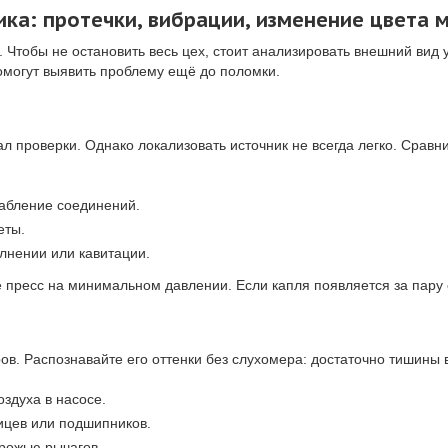
ика: протечки, вибрации, изменение цвета 
Чтобы не остановить весь цех, стоит анализировать внешний вид 
омогут выявить проблему ещё до поломки.
л проверки. Однако локализовать источник не всегда легко. Сравн
абление соединений.
еты.
олнении или кавитации.
те пресс на минимальном давлении. Если капля появляется за пару
в. Распознавайте его оттенки без слухомера: достаточно тишины 
оздуха в насосе.
ицев или подшипников.
рожью рычагов.