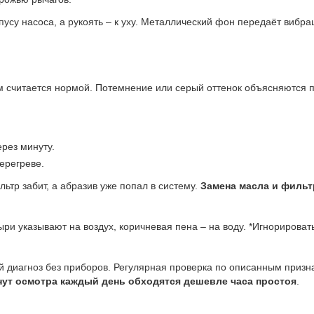
пусу насоса, а рукоять – к уху. Металлический фон передаёт вибр
м считается нормой. Потемнение или серый оттенок объясняются 
рез минуту.
ерегреве.
ьтр забит, а абразив уже попал в систему.
Замена масла и фильт
ри указывают на воздух, коричневая пена – на воду. *Игнорировать
й диагноз без приборов. Регулярная проверка по описанным призн
нут осмотра каждый день обходятся дешевле часа простоя
.