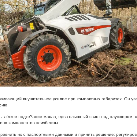
вивающий внушительное усилие при компактных габаритах. Он уве
рию.
ть: лёгкое подте?ание масла, едва слышный свист под плунжером, 
мена компонентов неизбежны.
сравнить их с паспортными данными и принять решение: регулиро