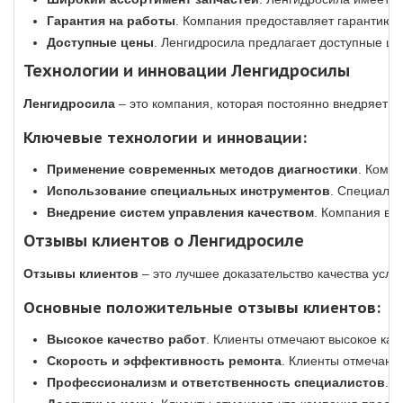
Гарантия на работы
. Компания предоставляет гарантию н
Доступные цены
. Ленгидросила предлагает доступные це
Технологии и инновации Ленгидросилы
Ленгидросила
– это компания, которая постоянно внедряет н
Ключевые технологии и инновации:
Применение современных методов диагностики
. Комп
Использование специальных инструментов
. Специалис
Внедрение систем управления качеством
. Компания вн
Отзывы клиентов о Ленгидросиле
Отзывы клиентов
– это лучшее доказательство качества услу
Основные положительные отзывы клиентов:
Высокое качество работ
. Клиенты отмечают высокое кач
Скорость и эффективность ремонта
. Клиенты отмечают
Профессионализм и ответственность специалистов
. 