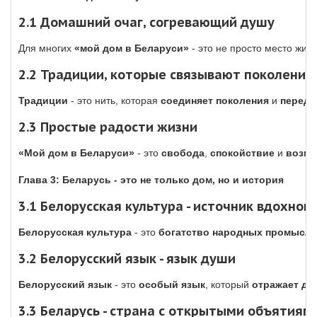
2.1 Домашний очаг, согревающий душу
Для многих
«мой дом в Беларуси»
- это не просто место жит
2.2 Традиции, которые связывают поколения
Традиции
- это нить, которая
соединяет поколения
и
переда
2.3 Простые радости жизни
«Мой дом в Беларуси»
- это
свобода
,
спокойствие
и
возмо
Глава 3: Беларусь - это не только дом, но и история
3.1 Белорусская культура - источник вдохнов
Белорусская культура
- это
богатство
народных промыслов
3.2 Белорусский язык - язык души
Белорусский язык
- это
особый язык
, который
отражает ду
3.3 Беларусь -
страна с открытыми объятиям