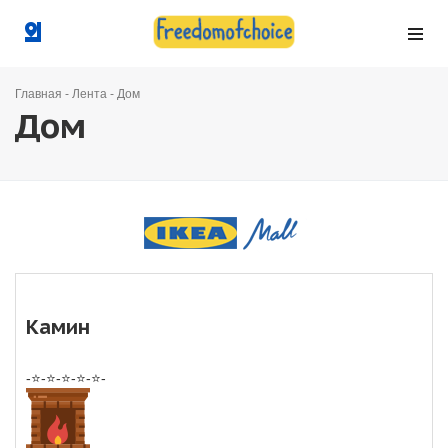
Главная
-
Лента
-
Дом
Дом
Камин
-⭐-⭐-⭐-⭐-⭐-