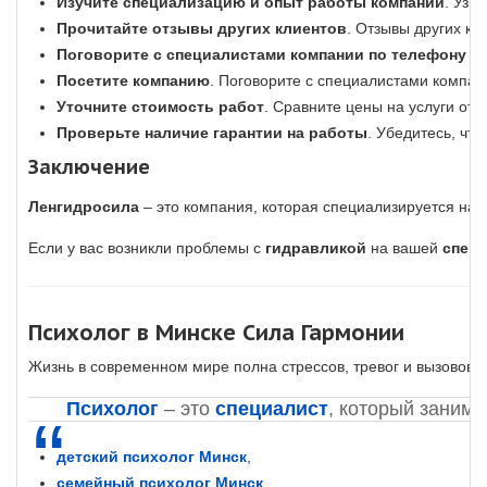
Изучите специализацию и опыт работы компании
. Узн
Прочитайте отзывы других клиентов
. Отзывы других кл
Поговорите с специалистами компании по телефону и
Посетите компанию
. Поговорите с специалистами компа
Уточните стоимость работ
. Сравните цены на услуги от
Проверьте наличие гарантии на работы
. Убедитесь, чт
Заключение
Ленгидросила
– это компания, которая специализируется на
Если у вас возникли проблемы с
гидравликой
на вашей
спецт
Психолог в Минске Сила Гармонии
Жизнь в современном мире полна стрессов, тревог и вызовов.
Психолог
– это
специалист
, который заним
детский психолог Минск
,
семейный психолог Минск
,