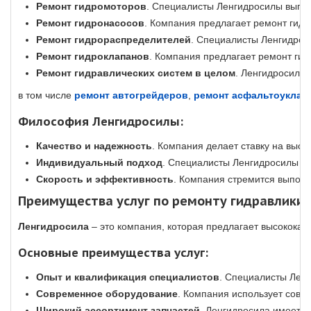
Ремонт гидромоторов
. Специалисты Ленгидросилы выпол
Ремонт гидронасосов
. Компания предлагает ремонт гидр
Ремонт гидрораспределителей
. Специалисты Ленгидрос
Ремонт гидроклапанов
. Компания предлагает ремонт гид
Ремонт гидравлических систем в целом
. Ленгидросила
в том числе
ремонт автогрейдеров
,
ремонт асфальтоуклад
Философия Ленгидросилы:
Качество и надежность
. Компания делает ставку на высо
Индивидуальный подход
. Специалисты Ленгидросилы пр
Скорость и эффективность
. Компания стремится выполн
Преимущества услуг по ремонту гидравлики
Ленгидросила
– это компания, которая предлагает высококач
Основные преимущества услуг:
Опыт и квалификация специалистов
. Специалисты Лен
Современное оборудование
. Компания использует совре
Широкий ассортимент запчастей
. Ленгидросила имеет н