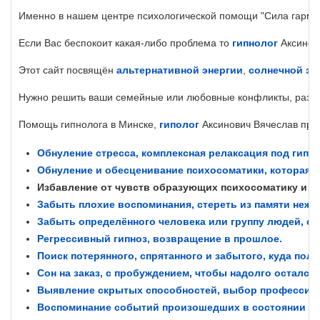
Именно в нашем центре психологической помощи "Сила гармон
Если Вас беспокоит какая-либо проблема то
гипнолог
Аксинови
Этот сайт посвящён
альтернативной энергии
,
солнечной эн
Нужно решить ваши семейные или любовные конфликты, разобра
Помощь гипнолога в Минске,
гиполог
Аксинович Вячеслав пред
Обнуление стресса, комплексная релаксация под гипн
Обнуление и обесценивание психосоматики, которая п
Избавление от чувств образующих психосоматику и сущ
Забыть плохие воспоминания, стереть из памяти неж
Забыть определённого человека или группу людей, о
Регрессивный гипноз, возвращение в прошлое.
Поиск потерянного, спрятанного и забытого, куда пол
Сон на заказ, с пробуждением, чтобы надолго остался 
Выявление скрытых способностей, выбор профессии 
Воспоминание событий произошедших в состоянии ал