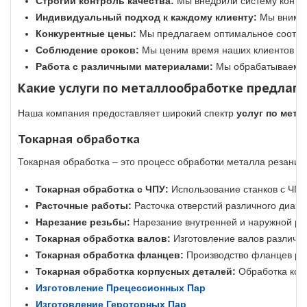
Строгий контроль качества:
Мы внедрили систему контро
Индивидуальный подход к каждому клиенту:
Мы внимат
Конкурентные цены:
Мы предлагаем оптимальное соотноше
Соблюдение сроков:
Мы ценим время наших клиентов и в
Работа с различными материалами:
Мы обрабатываем ра
Какие услуги по металлообработке предлага
Наша компания предоставляет широкий спектр
услуг по мет
Токарная обработка
Токарная обработка – это процесс обработки металла резанием
Токарная обработка с ЧПУ:
Использование станков с ЧПУ 
Расточные работы:
Расточка отверстий различного диаме
Нарезание резьбы:
Нарезание внутренней и наружной рез
Токарная обработка валов:
Изготовление валов различно
Токарная обработка фланцев:
Производство фланцев ра
Токарная обработка корпусных деталей:
Обработка кор
Изготовление Прецессионных Пар
Изготовление Героторных Пар