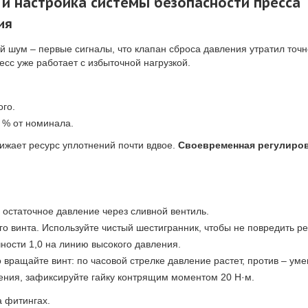
 и настройка системы безопасности пресса
ия
шум – первые сигналы, что клапан сброса давления утратил точно
ресс уже работает с избыточной нагрузкой.
ого.
 % от номинала.
нижает ресурс уплотнений почти вдвое.
Своевременная регулиро
 остаточное давление через сливной вентиль.
о винта. Используйте чистый шестигранник, чтобы не повредить ре
ности 1,0 на линию высокого давления.
 вращайте винт: по часовой стрелке давление растет, против – ум
ачения, зафиксируйте гайку контрящим моментом 20 Н·м.
а фитингах.