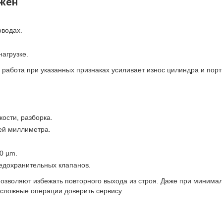
ужен
.
оводах.
агрузке.
абота при указан­ных признаках усиливает износ цилиндра и портит
кости, разборка.
лей миллиметра.
.
0 µm.
едохранительных клапанов.
озволяют избежать повторного выхода из строя. Даже при минима
 сложные операции доверить сервису.