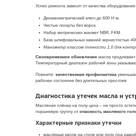
Успех ремонта зависит от качества оборудования
Динамометрический ключ до 600 Н·м.
Чистые лоскуты без ворса.
Набор метрических манжет NBR, FKM.
База шлифовальных камней зернистостью 40
Манометр классом точности 1,0 для контр
Своевременное обновление
масла продлевает р
Температурный диапазон рабочей зоны указываю
Помните:
качественная профилактика
уменьшае
рабочее состояние без длительных простоев.
Диагностика утечек масла и ус
Масляная плёнка на полу цеха – не просто эстет
поршневую группу от
опасность масляного гол
Характерные признаки утечки
масляные капли на столе или полу под рамой