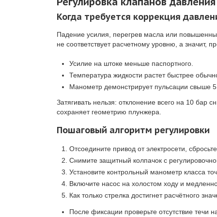
Регулировка клапанов давления
Когда требуется коррекция давлен
Падение усилия, перегрев масла или повышенный 
не соответствует расчетному уровню, а значит, п
Усилие на штоке меньше паспортного.
Температура жидкости растет быстрее обычн
Манометр демонстрирует пульсации свыше 5
Затягивать нельзя: отклонение всего на 10 бар с
сохраняет геометрию плунжера.
Пошаговый алгоритм регулировки
Отсоедините привод от электросети, сбросьте
Снимите защитный колпачок с регулировочног
Установите контрольный манометр класса точ
Включите насос на холостом ходу и медленно
Как только стрелка достигнет расчётного зн
После фиксации проверьте отсутствие течи н