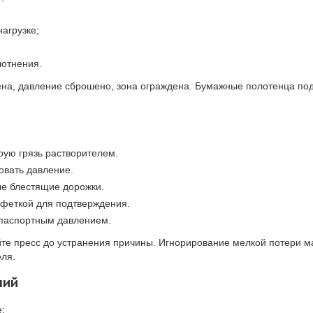
агрузке;
лотнения.
ена, давление сброшено, зона ограждена. Бумажные полотенца по
рую грязь растворителем.
овать давление.
ые блестящие дорожки.
лфеткой для подтверждения.
с паспортным давлением.
йте пресс до устранения причины. Игнорирование мелкой потери 
еля.
ний
;