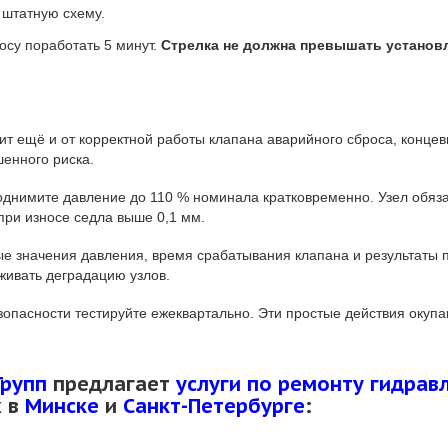
 штатную схему.
сосу поработать 5 минут.
Стрелка не должна превышать установ
ит ещё и от корректной работы клапана аварийного сброса, конце
енного риска.
однимите давление до 110 % номинала кратковременно. Узел обязан
ри износе седла выше 0,1 мм.
ые значения давления, время срабатывания клапана и результаты 
живать деградацию узлов.
езопасности тестируйте ежеквартально. Эти простые действия оку
Групп
предлагает
услуги по ремонту гидрав
х в
Минске
и
Санкт-Петербурге
: