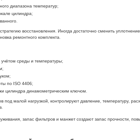
ного диапазона температур;
ркале цилиндра;
ванного.
стратегию восстановления. Иногда достаточно сменить уплотнение,
новка ремонтного комплекта.
 учётом среды и температуры;
м;
уком;
ты по ISO 4406;
и цилиндра динамометрическим ключом.
 под малой нагрузкой, контролируют давление, температуру, рас
в.
уживания, запас фильтров и манжет создают запас прочности, по