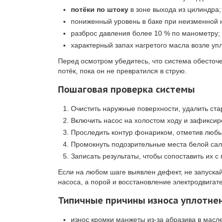
потёки по штоку
в зоне выхода из цилиндра;
пониженный уровень в баке при неизменной н
разброс давления более 10 % по манометру;
характерный запах нагретого масла возле уп
Перед осмотром убедитесь, что система обесточ
потёк, пока он не превратился в струю.
Пошаговая проверка системы
Очистить наружные поверхности, удалить ста
Включить насос на холостом ходу и зафиксир
Проследить контур фонариком, отметив люб
Промокнуть подозрительные места белой са
Записать результаты, чтобы сопоставить их 
Если на любом шаге выявлен дефект, не запуска
насоса, а порой и восстановление электродвигат
Типичные причины износа уплотне
износ кромки манжеты из-за абразива в масле