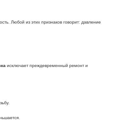
сть. Любой из этих признаков говорит: давление
вка
исключает преждевременный ремонт и
зьбу.
еньшается.