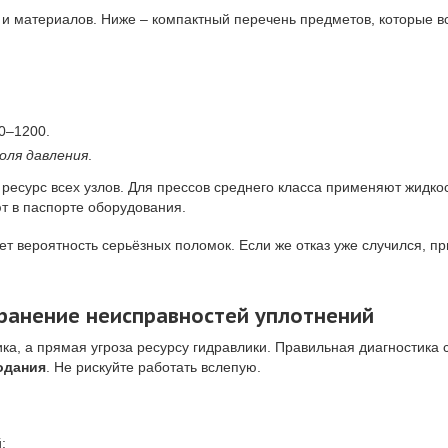
 и материалов. Ниже – компактный перечень предметов, которые вс
0–1200.
оля давления
.
есурс всех узлов. Для прессов среднего класса применяют жидкост
т в паспорте оборудования.
т вероятность серьёзных поломок. Если же отказ уже случился, пр
транение неисправностей уплотнений
ика, а прямая угроза ресурсу гидравлики. Правильная диагностик
одания
. Не рискуйте работать вслепую.
;