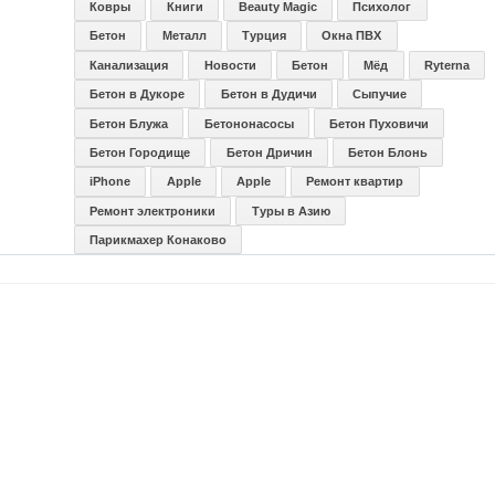
Ковры
Книги
Beauty Magic
Психолог
Бетон
Металл
Турция
Окна ПВХ
Канализация
Новости
Бетон
Мёд
Ryterna
Бетон в Дукоре
Бетон в Дудичи
Сыпучие
Бетон Блужа
Бетононасосы
Бетон Пуховичи
Бетон Городище
Бетон Дричин
Бетон Блонь
iPhone
Apple
Apple
Ремонт квартир
Ремонт электроники
Туры в Азию
Парикмахер Конаково