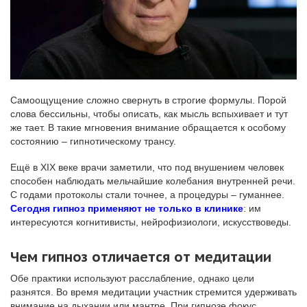
Самоощущение сложно свернуть в строгие формулы. Порой
слова бессильны, чтобы описать, как мысль вспыхивает и тут
же тает. В такие мгновения внимание обращается к особому
состоянию – гипнотическому трансу.
Ещё в XIX веке врачи заметили, что под внушением человек
способен наблюдать мельчайшие колебания внутренней речи.
С годами протоколы стали точнее, а процедуры – гуманнее.
Сегодня гипноз применяют не только в клинике
: им
интересуются когнитивисты, нейрофизиологи, искусствоведы.
Чем гипноз отличается от медитации
Обе практики используют расслабление, однако цели
разнятся. Во время медитации участник стремится удерживать
внимание на дыхании или мантре. При гипнозе фокус