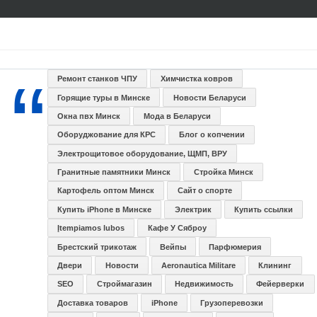
Ремонт станков ЧПУ
Химчистка ковров
Горящие туры в Минске
Новости Беларуси
Окна пвх Минск
Мода в Беларуси
Оборуджование для КРС
Блог о копчении
Электрощитовое оборудование, ЩМП, ВРУ
Гранитные памятники Минск
Стройка Минск
Картофель оптом Минск
Сайт о спорте
Купить iPhone в Минске
Электрик
Купить ссылки
Įtempiamos lubos
Кафе У Сяброу
Брестский трикотаж
Вейпы
Парфюмерия
Двери
Новости
Aeronautica Militare
Клининг
SEO
Строймагазин
Недвижимость
Фейерверки
Доставка товаров
iPhone
Грузоперевозки