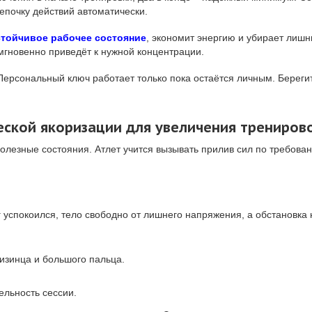
епочку действий автоматически.
стойчивое рабочее состояние
, экономит энергию и убирает лишн
мгновенно приведёт к нужной концентрации.
Персональный ключ работает только пока остаётся личным. Берегит
еской якоризации для увеличения трениров
полезные состояния. Атлет учится вызывать прилив сил по требов
 успокоился, тело свободно от лишнего напряжения, а обстановка н
изинца и большого пальца.
ельность сессии.