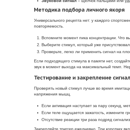
Звуковой сигнал
– щелчок пальцами или уд
Методика подбора личного якоря
Универсального рецепта нет: у каждого спортсме
повторяемость.
Вспомните момент пика концентрации. Что вы
Выберите стимул, который уже присутствовал 
Проверьте, легко ли применить сигнал на пло
Если подходящего стимула в памяти нет, создай
звук в момент выхода на максимальный темп. Нер
Тестирование и закрепление сигна
Проверять новый стимул лучше во время имитаци
напряжения мышц.
Если активация наступает за пару секунд, ме
Если теле ощущается зажатость, измените гр
Отсутствие реакции три раза подряд сигнализ
Закрепляйте триггер ежедневно. Три коротких в