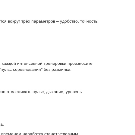
ся вокруг трёх параметров – удобство, точность,
я каждой интенсивной тренировки произносите
*пульс соревнования* без разминки.
но отслеживать пульс, дыхание, уровень
а.
о временем наработка станет условным