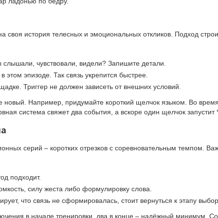
ар ладонью по бедру.
на своя история телесных и эмоциональных откликов. Подход строит
 слышали, чувствовали, видели? Запишите детали.
в этом эпизоде. Так связь укрепится быстрее.
щадке. Триггер не должен зависеть от внешних условий.
те новый. Например, придумайте короткий щелчок языком. Во врем
вная система свяжет два события, а вскоре один щелчок запустит 
ла
онных серий – коротких отрезков с соревновательным темпом. Важ
тод подходит.
омкость, силу жеста либо формулировку слова.
ирует, что связь не сформировалась, стоит вернуться к этапу выбор
ключения в начале тренировки, два в конце – надёжный минимум. С