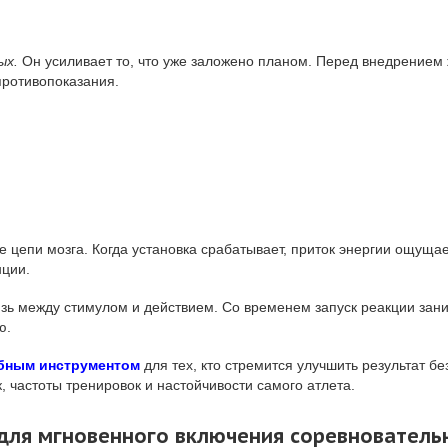
ых.
Он усиливает то, что уже заложено планом. Перед внедрением 
противопоказания.
цепи мозга. Когда установка срабатывает, приток энергии ощущает
нции.
ь между стимулом и действием. Со временем запуск реакции зани
ю.
обным инструментом
для тех, кто стремится улучшить результат б
, частоты тренировок и настойчивости самого атлета.
для мгновенного включения соревнователь