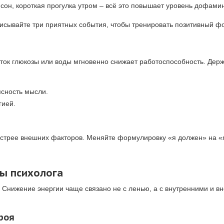
 сон, короткая прогулка утром – всё это повышает уровень дофамин
исывайте три приятных события, чтобы тренировать позитивный ф
ток глюкозы или воды мгновенно снижает работоспособность. Держ
ясность мысли.
гией.
стрее внешних факторов. Меняйте формулировку «я должен» на «я
ты психолога
е. Снижение энергии чаще связано не с ленью, а с внутренними и в
роя