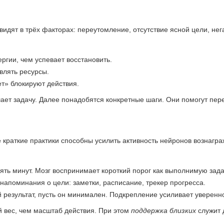
идят в трёх факторах: переутомление, отсутствие ясной цели, не
ргии, чем успевает восстановить.
влять ресурсы.
т» блокируют действия.
ет задачу. Далее понадобятся конкретные шаги. Они помогут пере
краткие практики способны усилить активность нейронов вознаграж
ть минут. Мозг воспринимает короткий порог как выполнимую задач
напоминания о цели: заметки, расписание, трекер прогресса.
результат, пусть он минимален. Подкрепление усиливает уверенно
 вес, чем масштаб действия. При этом
поддержка близких
служит 