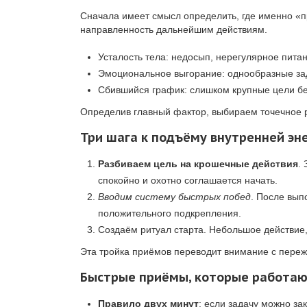
Сначала имеет смысл определить, где именно «пр
направленность дальнейшим действиям.
Усталость тела: недосып, нерегулярное питан
Эмоциональное выгорание: однообразные зад
Сбившийся график: слишком крупные цели бе
Определив главный фактор, выбираем точечное р
Три шага к подъёму внутренней эн
Разбиваем цель на крошечные действия
.
спокойно и охотно соглашается начать.
Вводим систему быстрых побед
. После вып
положительного подкрепления.
Создаём ритуал старта. Небольшое действие
Эта тройка приёмов переводит внимание с пережи
Быстрые приёмы, которые работа
Правило двух минут
: если задачу можно зак