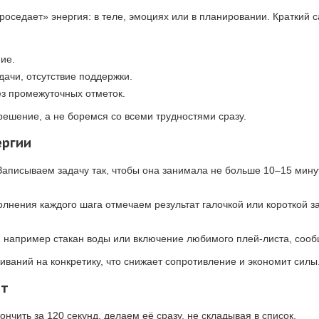
оседает» энергия: в теле, эмоциях или в планировании. Краткий 
ие.
ачи, отсутствие поддержки.
з промежуточных отметок.
ешение, а не боремся со всеми трудностями сразу.
ергии
 Записываем задачу так, чтобы она занимала не больше 10–15 мин
олнения каждого шага отмечаем результат галочкой или короткой 
, например стакан воды или включение любимого плей-листа, сооб
ваний на конкретику, что снижает сопротивление и экономит силы
ют
ончить за 120 секунд, делаем её сразу, не складывая в список.