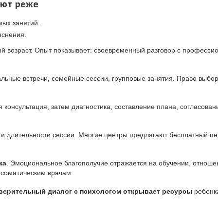
ают реже
мых занятий.
яснения.
й возраст. Опыт показывает: своевременный разговор с професси
альные встречи, семейные сессии, групповые занятия. Право выбор
я консультация, затем диагностика, составление плана, согласова
 и длительности сессии. Многие центры предлагают бесплатный пер
ка
. Эмоциональное благополучие отражается на обучении, отноше
 соматическим врачам.
верительный диалог с психологом открывает ресурсы
ребенка