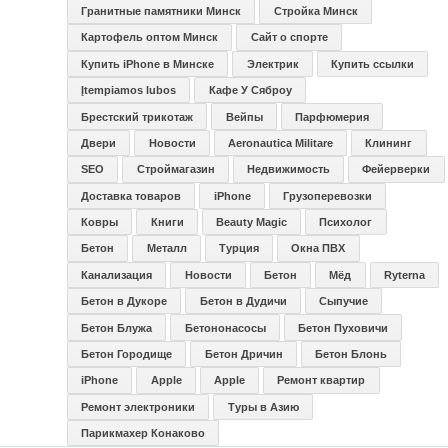
Гранитные памятники Минск
Стройка Минск
Картофель оптом Минск
Сайт о спорте
Купить iPhone в Минске
Электрик
Купить ссылки
Įtempiamos lubos
Кафе У Сяброу
Брестский трикотаж
Вейпы
Парфюмерия
Двери
Новости
Aeronautica Militare
Клининг
SEO
Строймагазин
Недвижимость
Фейерверки
Доставка товаров
iPhone
Грузоперевозки
Ковры
Книги
Beauty Magic
Психолог
Бетон
Металл
Турция
Окна ПВХ
Канализация
Новости
Бетон
Мёд
Ryterna
Бетон в Дукоре
Бетон в Дудичи
Сыпучие
Бетон Блужа
Бетононасосы
Бетон Пуховичи
Бетон Городище
Бетон Дричин
Бетон Блонь
iPhone
Apple
Apple
Ремонт квартир
Ремонт электроники
Туры в Азию
Парикмахер Конаково