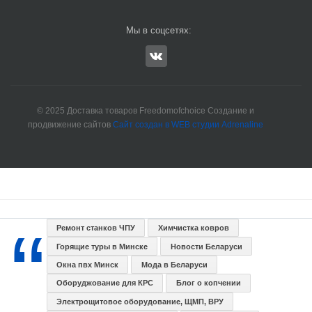
Мы в соцсетях:
© 2025 Доставка товаров Freedomofchoice Создание и
продвижение сайтов
Сайт создан в WEB студии Adrenaline
Ремонт станков ЧПУ
Химчистка ковров
Горящие туры в Минске
Новости Беларуси
Окна пвх Минск
Мода в Беларуси
Оборуджование для КРС
Блог о копчении
Электрощитовое оборудование, ЩМП, ВРУ