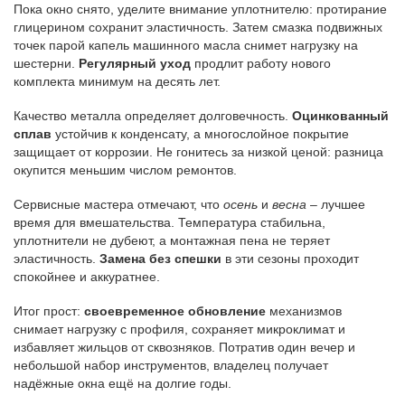
Пока окно снято, уделите внимание уплотнителю: протирание
глицерином сохранит эластичность. Затем смазка подвижных
точек парой капель машинного масла снимет нагрузку на
шестерни.
Регулярный уход
продлит работу нового
комплекта минимум на десять лет.
Качество металла определяет долговечность.
Оцинкованный
сплав
устойчив к конденсату, а многослойное покрытие
защищает от коррозии. Не гонитесь за низкой ценой: разница
окупится меньшим числом ремонтов.
Сервисные мастера отмечают, что
осень
и
весна
– лучшее
время для вмешательства. Температура стабильна,
уплотнители не дубеют, а монтажная пена не теряет
эластичность.
Замена без спешки
в эти сезоны проходит
спокойнее и аккуратнее.
Итог прост:
своевременное обновление
механизмов
снимает нагрузку с профиля, сохраняет микроклимат и
избавляет жильцов от сквозняков. Потратив один вечер и
небольшой набор инструментов, владелец получает
надёжные окна ещё на долгие годы.