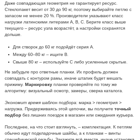
Даже совпадающая геометрия не гарантирует ресурс.
Стеклопакет весит от 30 до 90 кг, поэтому выбирайте петлю с
запасом не менее 20 %. Производители указывают класс
нагрузки латинскими литерами A, B, C. Берите класс выше
текущего – ресурс узла возрастёт, а настройки сохранятся
дольше.
Для створок до 60 кг подойдёт серия A.
Между 60–80 кг – ищите B.
Свыше 80 кг – используйте C либо усиленные скрытые.
Не забудьте про ответные планки. Их профиль должен
совпадать с контуром рамы, иначе штапик будет мешать
прижиму.
Маркировку
планки проверяйте по тому же
алгоритму: визуальный осмотр, замеры, сверка каталога.
Экономит время
шаблон подбора: марка > геометрия >
нагрузка. Придерживаясь этой цепочки, вы получите
точный
подбор
без лишних поездок в магазин или ожидания курьера.
Последнее, на что стоит взглянуть, – комплектация. К петлям
обычно идут подкладочные шайбы, а к планкам – винты
специфической резьбы. Закажите всё вместе, иначе установка