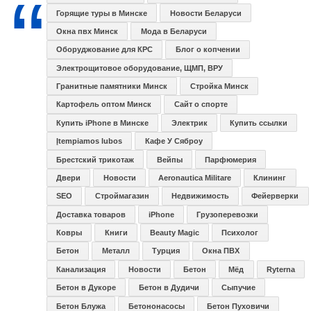
Горящие туры в Минске
Новости Беларуси
Окна пвх Минск
Мода в Беларуси
Оборуджование для КРС
Блог о копчении
Электрощитовое оборудование, ЩМП, ВРУ
Гранитные памятники Минск
Стройка Минск
Картофель оптом Минск
Сайт о спорте
Купить iPhone в Минске
Электрик
Купить ссылки
Įtempiamos lubos
Кафе У Сяброу
Брестский трикотаж
Вейпы
Парфюмерия
Двери
Новости
Aeronautica Militare
Клининг
SEO
Строймагазин
Недвижимость
Фейерверки
Доставка товаров
iPhone
Грузоперевозки
Ковры
Книги
Beauty Magic
Психолог
Бетон
Металл
Турция
Окна ПВХ
Канализация
Новости
Бетон
Мёд
Ryterna
Бетон в Дукоре
Бетон в Дудичи
Сыпучие
Бетон Блужа
Бетононасосы
Бетон Пуховичи