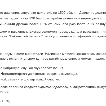
о давления, запустите двигатель на 1500 об/мин. Давление должн
релка падает ниже 290 бар, фиксируйте значение и переходите к п
ышенный дренаж
более 10 % от номинала указывает на износ пл
ом и наклонным диском возможен перекос канала всасывания, что
маки. *Небольшой перекос* легко устраняется шлифовкой посадочн
леноиды и сами магистрали. Налипшая металлическая пыль мешает
ние в исполнительном контуре растёт медленно, и момент падает.
ие напрямую, слушая звук срабатывания.
.
Неравномерное движение
говорит о заусенцах.
ной, замените фильтр тонкой очистки.
 после перегиба создают
скрытый дроссель
, а микротрещины выпус
олнце.
 15 %;