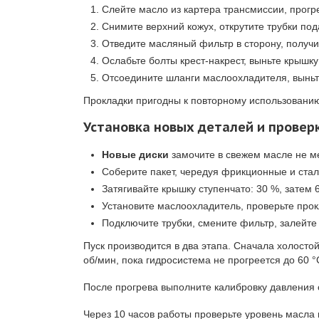
Слейте масло из картера трансмиссии, прогр
Снимите верхний кожух, открутите трубки по
Отведите масляный фильтр в сторону, получив
Ослабьте болты крест-накрест, выньте крышку
Отсоедините шланги маслоохладителя, выньте
Прокладки пригодны к повторному использованию
Установка новых деталей и провер
Новые диски
замочите в свежем масле не ме
Соберите пакет, чередуя фрикционные и ста
Затягивайте крышку ступенчато: 30 %, затем
Установите маслоохладитель, проверьте прок
Подключите трубки, смените фильтр, залейт
Пуск производится в два этапа. Сначала холосто
об/мин, пока гидросистема не прогреется до 60 °
После прогрева выполните калибровку давления
Через 10 часов работы проверьте уровень масла 