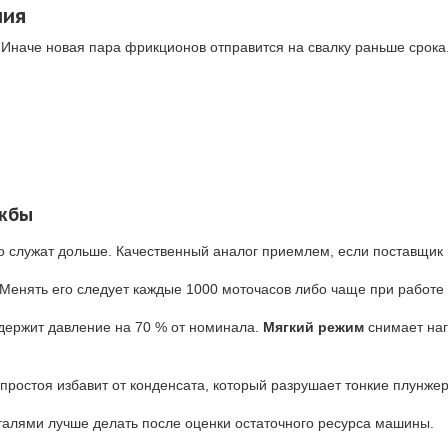
ния
Иначе новая пара фрикционов отправится на свалку раньше срока
ужбы
 служат дольше. Качественный аналог приемлем, если поставщик г
Менять его следует каждые 1000 моточасов либо чаще при работе 
держит давление на 70 % от номинала.
Мягкий режим
снимает наг
 простоя избавит от конденсата, который разрушает тонкие плунже
талями лучше делать после оценки остаточного ресурса машины.