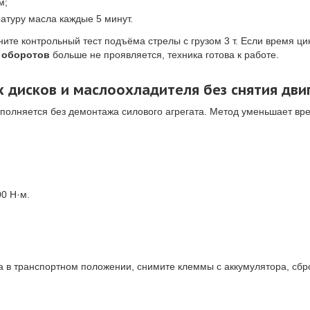
м;
атуру масла каждые 5 минут.
е контрольный тест подъёма стрелы с грузом 3 т. Если время цикл
 оборотов
больше не проявляется, техника готова к работе.
дисков и маслоохладителя без снятия дви
полняется без демонтажа силового агрегата. Метод уменьшает вр
0 Н·м.
а в транспортном положении, снимите клеммы с аккумулятора, сбр