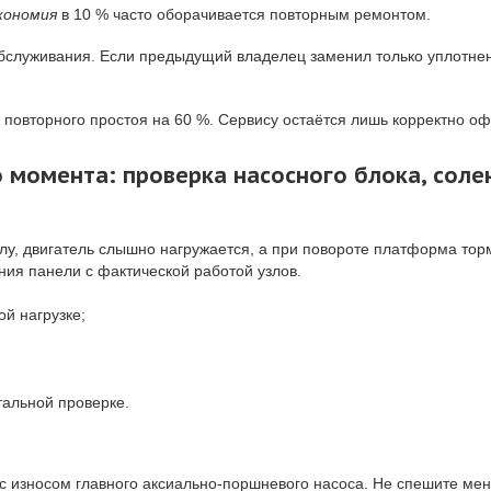
кономия
в 10 % часто оборачивается повторным ремонтом.
бслуживания. Если предыдущий владелец заменил только уплотнен
повторного простоя на 60 %. Сервису остаётся лишь корректно о
 момента: проверка насосного блока, соле
лу, двигатель слышно нагружается, а при повороте платформа тор
ания панели с фактической работой узлов.
й нагрузке;
тальной проверке.
 износом главного аксиально-поршневого насоса. Не спешите меня