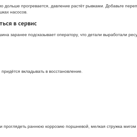
ло дольше прогревается, давление растёт рывками. Добавьте пере
ках насосов.
ься в сервис
ина заранее подсказывает оператору, что детали выработали ресу
 придётся вкладывать в восстановление.
и проглядеть раннюю коррозию поршневой, мелкая стружка мигом п