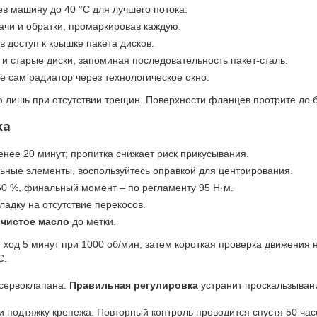
ев машину до 40 °C для лучшего потока.
дачи и обратки, промаркировав каждую.
 доступ к крышке пакета дисков.
 и старые диски, запоминая последовательность пакет-сталь.
 сам радиатор через технологическое окно.
 лишь при отсутствии трещин. Поверхности фланцев протрите до бл
ка
нее 20 минут; пропитка снижает риск прикусывания.
льные элементы, воспользуйтесь оправкой для центрирования.
 60 %, финальный момент – по регламенту 95 Н·м.
ладку на отсутствие перекосов.
е
чистое масло
до метки.
й ход 5 минут при 1000 об/мин, затем короткая проверка движения
C.
 сервоклапана.
Правильная регулировка
устранит проскальзывани
и подтяжку крепежа. Повторный контроль проводится спустя 50 час