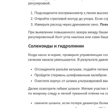
регулировкой.
Подсоедините контрманометр к линии высоког
Откройте стреловой контур до упора. Если ст
Измерьте расход через дренажное окно.
Пов
При выявлении повышенного зазора между башмак
регулировочный болт угла наклона или сами баш
Соленоиды и гидролинии
Когда насос в норме, проверьте управляющие со
сечение канала уменьшается. В результате давле
Отсоедините разъём катушки, подайте питан
Пройдите стержень шлифованным калибром
Очистите корпус от шлама ультразвуковой ван
Далее осмотрите гибкие шланги. Мягкие участки
по мокрому следу и легкой туманной плёнке на с
смените шланги, если потеря диаметра более