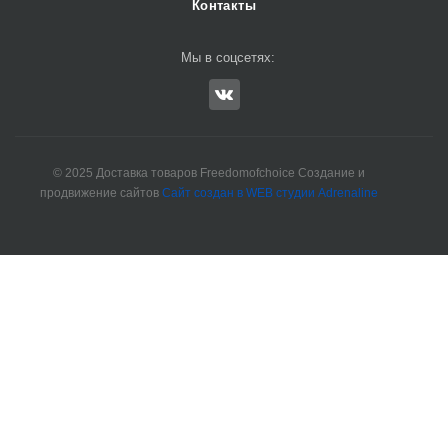
Контакты
Мы в соцсетях:
© 2025 Доставка товаров Freedomofchoice Создание и
продвижение сайтов
Сайт создан в WEB студии Adrenaline
Ремонт станков ЧПУ
Химчистка ковров
Горящие туры в Минске
Новости Беларуси
Окна пвх Минск
Мода в Беларуси
Оборуджование для КРС
Блог о копчении
Электрощитовое оборудование, ЩМП, ВРУ