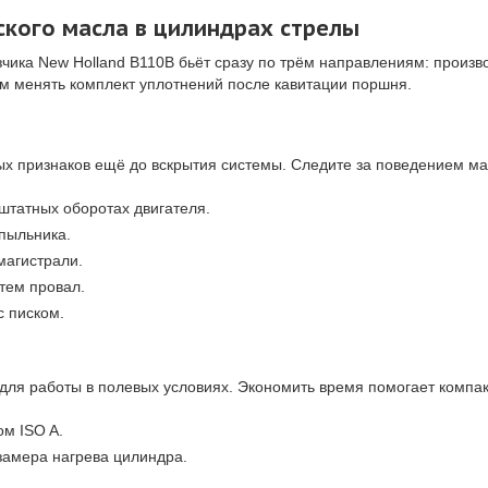
ского масла в цилиндрах стрелы
зчика New Holland B110B бьёт сразу по трём направлениям: произво
м менять комплект уплотнений после кавитации поршня.
х признаков ещё до вскрытия системы. Следите за поведением ма
штатных оборотах двигателя.
пыльника.
магистрали.
тем провал.
с писком.
ля работы в полевых условиях. Экономить время помогает компак
м ISO A.
замера нагрева цилиндра.