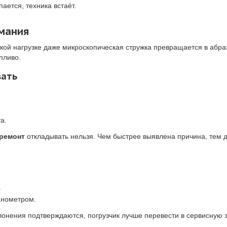
ается, техника встаёт.
мания
акой нагрузке даже микроскопическая стружка превращается в абр
пливо.
вать
а.
ремонт
откладывать нельзя. Чем быстрее выявлена причина, тем 
.
анометром.
лонения подтверждаются, погрузчик лучше перевести в сервисную з