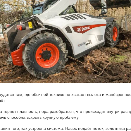
рудится там, где обычной технике не хватает вылета и манёвренно
ёт.
а теряет плавность, пора разобраться, что происходит внутри рас
течь способна вскрыть крупную проблему.
ния того, как устроена система. Насос подаёт поток, золотники р