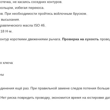
отечка, не касаясь соседних контуров.
кольцом, избегая перекоса.
ов. При необходимости пройтись войлочным бруском.
о высыхания.
дравлического масла ISO 46.
 18 Н·м.
 контур короткими движениями рычага.
Проверка на сухость
провод
го ключа
ины
динения ещё раз. При правильной замене следов потения больше н
. Нет риска повредить проводку, экономится время на юстировке да