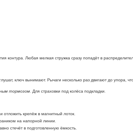
ия контура. Любая мелкая стружка сразу попадёт в распределител
глушат, ключ вынимают. Рычаги несколько раз двигают до упора, ч
чным тормозом
. Для страховки под колёса подкладки.
и отложить крепёж в магнитный лоток.
раником на напорной линии.
авно стечёт в подготовленную ёмкость.