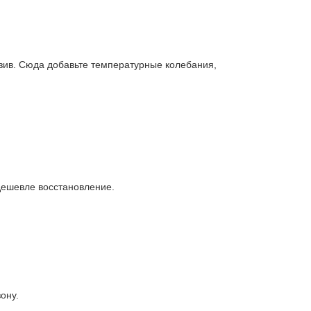
азив. Сюда добавьте температурные колебания,
дешевле восстановление.
ону.