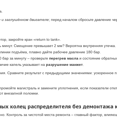
а.
 и заглушённом двигателе
; перед началом сбросьте давление че
р, закройте кран «return to tank».
ь минут. Смещение превышает 2 мм? Вероятна внутренняя утечка.
 линии подъёма, плавно дайте рабочее давление 180 бар.
 бар за минуту – проверьте
перегрев масла
и состояние обратных
ичие капель указывает на
разрушение манжет
.
ия. Сравните результат с предыдущими значениями: ускоренное п
промойте магистраль и замените уплотнения, если показатели отк
от внезапной поломки.
ных колец распределителя без демонтажа 
ено. Контроль за чистотой места ремонта – главный фактор, влияю