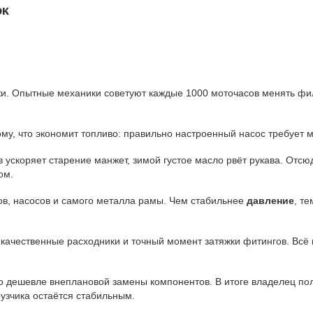
ок
и. Опытные механики советуют каждые 1000 моточасов менять фил
ому, что экономит топливо: правильно настроенный насос требует
в ускоряет старение манжет, зимой густое масло рвёт рукава. Отс
ом.
в, насосов и самого металла рамы. Чем стабильнее
давление
, т
 качественные расходники и точный момент затяжки фитингов. Вс
 дешевле внеплановой замены компонентов. В итоге владелец пол
узчика остаётся стабильным.