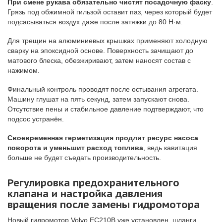
При смене рукава обязательно чистят посадочную фаску
.
Грязь под обжимной гильзой оставит паз, через который будет
подсасываться воздух даже после затяжки до 80 Н·м.
Для трещин на алюминиевых крышках применяют холодную
сварку на эпоксидной основе. Поверхность зачищают до
матового блеска, обезжиривают, затем наносят состав с
нажимом.
Финальный контроль проводят после остывания агрегата.
Машину глушат на пять секунд, затем запускают снова.
Отсутствие пены и стабильное давление подтверждают, что
подсос устранён.
Своевременная герметизация продлит ресурс насоса
поворота и уменьшит расход топлива
, ведь кавитация
больше не будет съедать производительность.
Регулировка предохранительного
клапана и настройка давления
вращения после замены гидромотора
Новый гидромотор Volvo EC210B уже установлен, шланги