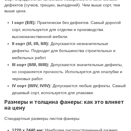
дефектов (сучков, трещин, выпадений). Чем выше сорт, тем
выше цена.
I сорт (E/E):
Практически без дефектов. Самый дорогой
сорт, используется для отделки и производства
высококачественной мебели.
II сорт (I/I, I/II, II/II):
Допускаются незначительные
дефекты. Подходит для большинства строительных и
мебельных работ.
III сорт (II/III, III/III):
Допускаются значительные дефекты,
но сохраняется прочность. Используется для опалубки и
черновых работ.
IV сорт (III/IV, IV/IV):
Допускаются любые дефекты. Самый
дешевый сорт, используется для упаковки.
Размеры и толщина фанеры: как это влияет
на цену
Стандартные размеры листов фанеры:
1220 x 2440 мм:
Наиболее распространенный размер.